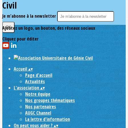
Civil
Je m'abonne à la newsletter
Ajoutez un logo, un bouton, des réseaux sociaux
OK
Cliquez pour éditer
Accueil
▴
▾
Page d'accueil
Actualités
L'association
▴
▾
Notre équipe
Nos groupes thématiques
Nos partenaires
AUGC Channel
La lettre d'information
On peut vous aider ?
▴
▾