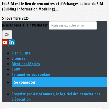
EduBIM est le lieu de rencontres et d'échanges autour du BIM
(Building Information Modeling)...
5 novembre 2025
Je m'abonne à la newsletter
OK
Plan du site
Licences
Mentions légales
CGUV
Paramétrer vos cookies
Se connecter
Propulsé par AssoConnect, le logiciel des associations
d'Éducation