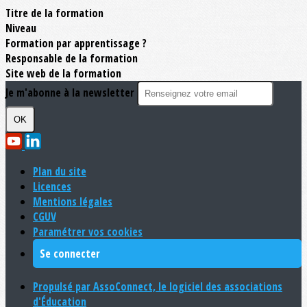
Titre de la formation
Niveau
Formation par apprentissage ?
Responsable de la formation
Site web de la formation
Je m'abonne à la newsletter
OK
Plan du site
Licences
Mentions légales
CGUV
Paramétrer vos cookies
Se connecter
Propulsé par AssoConnect, le logiciel des associations
d'Éducation