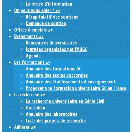
La lettre d'information
On peut vous aider ?
▴
▾
Récapitulatif des soutiens
Demande de soutien
Offres d'emplois
▴
▾
Evenements
▴
▾
Rencontres Universitaires
Journées organisées par l’AUGC
Agenda
Les formations
▴
▾
Annuaire des formations GC
Annuaire des écoles doctorales
Annuaire des établissements d'enseignement
Proposer une formation universitaire GC en France
La recherche
▴
▾
La recherche universitaire en Génie Civil
Doctolien
Annuaire des laboratoires
Liste des projets de recherche
Adhérer
▴
▾