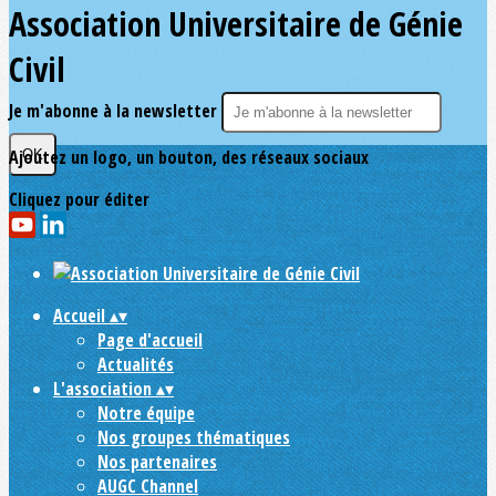
Association Universitaire de Génie
Civil
Je m'abonne à la newsletter
Ajoutez un logo, un bouton, des réseaux sociaux
OK
Cliquez pour éditer
Accueil
▴
▾
Page d'accueil
Actualités
L'association
▴
▾
Notre équipe
Nos groupes thématiques
Nos partenaires
AUGC Channel