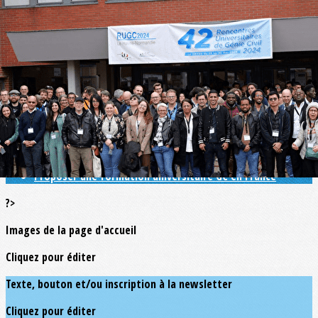
Exporter les lignes sélectionnées
Exporter toutes les colonnes
Exporter uniquement les colonnes affichées
Menu
<
>
Annuaire des formations GC
Annuaire des écoles doctorales
Annuaire des établissements d'enseignement
Proposer une formation universitaire GC en France
?>
Images de la page d'accueil
Cliquez pour éditer
Texte, bouton et/ou inscription à la newsletter
Cliquez pour éditer