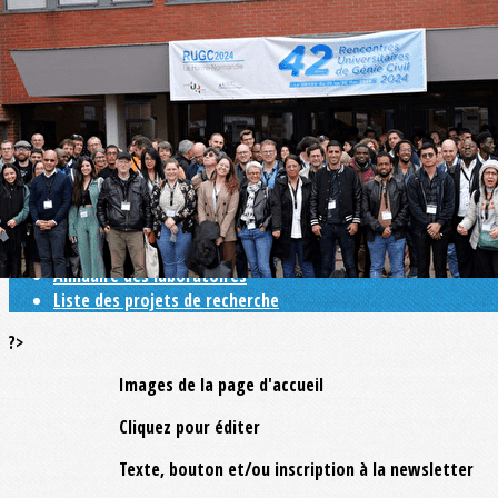
Exporter les lignes sélectionnées
Exporter toutes les colonnes
Exporter uniquement les colonnes affichées
Menu
<
>
La recherche universitaire en Génie Civil
Doctolien
Annuaire des laboratoires
Liste des projets de recherche
?>
Images de la page d'accueil
Cliquez pour éditer
Texte, bouton et/ou inscription à la newsletter