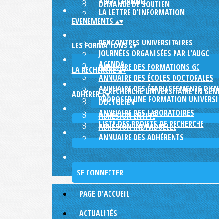
AUGC CHANNEL
DEMANDE DE SOUTIEN
LA LETTRE D'INFORMATION
EVENEMENTS
▴
▾
RENCONTRES UNIVERSITAIRES
LES FORMATIONS
▴
▾
JOURNÉES ORGANISÉES PAR L’AUGC
AGENDA
ANNUAIRE DES FORMATIONS GC
LA RECHERCHE
▴
▾
ANNUAIRE DES ÉCOLES DOCTORALES
ANNUAIRE DES ÉTABLISSEMENTS D'E
LA RECHERCHE UNIVERSITAIRE EN GÉNI
ADHÉRER
▴
▾
PROPOSER UNE FORMATION UNIVERSIT
DOCTOLIEN
ANNUAIRE DES LABORATOIRES
ADHÉSION ENTITÉ
LISTE DES PROJETS DE RECHERCHE
ADHÉSION INDIVIDUELLE
ANNUAIRE DES ADHÉRENTS
SE CONNECTER
PAGE D'ACCUEIL
ACTUALITÉS