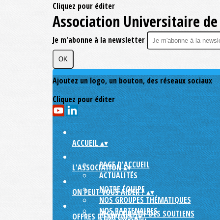
Cliquez pour éditer
Association Universitaire de 
Je m'abonne à la newsletter
OK
Ajoutez un logo, un bouton, des réseaux sociaux
Cliquez pour éditer
ACCUEIL
▴
▾
PAGE D'ACCUEIL
L'ASSOCIATION
▴
▾
ACTUALITÉS
NOTRE ÉQUIPE
ON PEUT VOUS AIDER ?
▴
▾
NOS GROUPES THÉMATIQUES
NOS PARTENAIRES
RÉCAPITULATIF DES SOUTIENS
OFFRES D'EMPLOIS
▴
▾