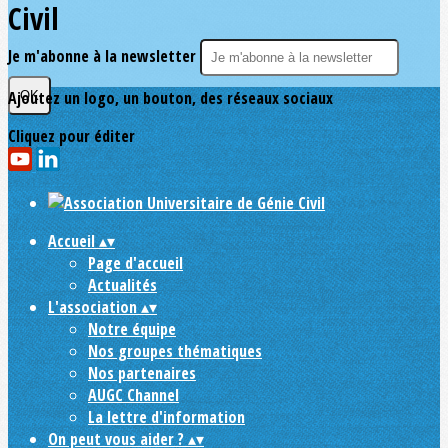
Civil
Je m'abonne à la newsletter
Ajoutez un logo, un bouton, des réseaux sociaux
OK
Cliquez pour éditer
Accueil
▴
▾
Page d'accueil
Actualités
L'association
▴
▾
Notre équipe
Nos groupes thématiques
Nos partenaires
AUGC Channel
La lettre d'information
On peut vous aider ?
▴
▾