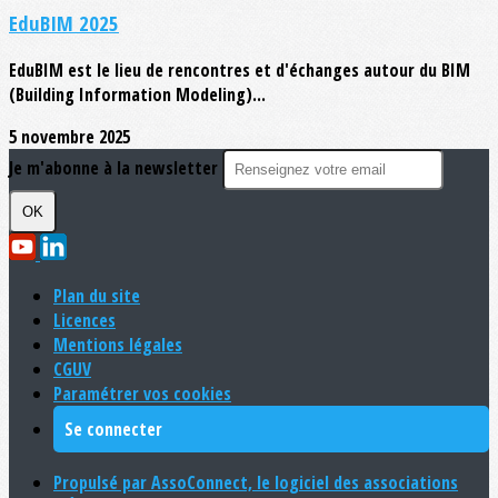
EduBIM 2025
EduBIM est le lieu de rencontres et d'échanges autour du BIM
(Building Information Modeling)...
5 novembre 2025
Je m'abonne à la newsletter
OK
Plan du site
Licences
Mentions légales
CGUV
Paramétrer vos cookies
Se connecter
Propulsé par AssoConnect, le logiciel des associations