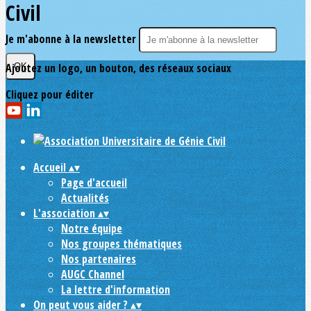
Civil
Je m'abonne à la newsletter
Ajoutez un logo, un bouton, des réseaux sociaux
OK
Cliquez pour éditer
Accueil
▴
▾
Page d'accueil
Actualités
L'association
▴
▾
Notre équipe
Nos groupes thématiques
Nos partenaires
AUGC Channel
La lettre d'information
On peut vous aider ?
▴
▾