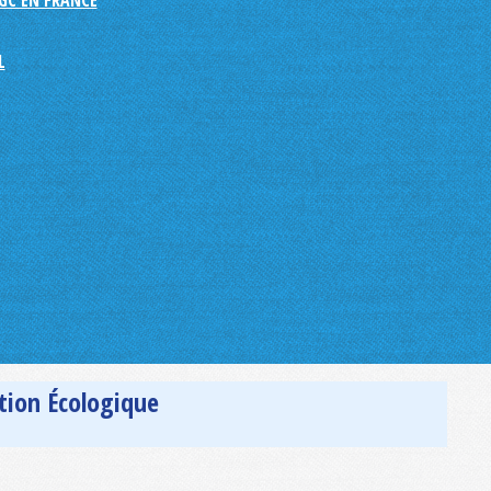
GC EN FRANCE
L
ition Écologique