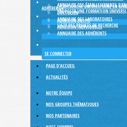
ANNUAIRE DES ÉTABLISSEMENTS D'E
LA RECHERCHE UNIVERSITAIRE EN GÉNI
ADHÉRER
▴
▾
PROPOSER UNE FORMATION UNIVERSIT
DOCTOLIEN
ANNUAIRE DES LABORATOIRES
ADHÉSION ENTITÉ
LISTE DES PROJETS DE RECHERCHE
ADHÉSION INDIVIDUELLE
ANNUAIRE DES ADHÉRENTS
SE CONNECTER
PAGE D'ACCUEIL
ACTUALITÉS
NOTRE ÉQUIPE
NOS GROUPES THÉMATIQUES
NOS PARTENAIRES