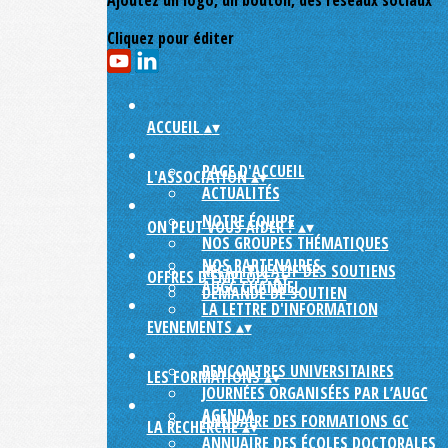
Ajoutez un logo, un bouton, des réseaux sociaux
Cliquez pour éditer
ACCUEIL
▴
▾
PAGE D'ACCUEIL
L'ASSOCIATION
▴
▾
ACTUALITÉS
NOTRE ÉQUIPE
ON PEUT VOUS AIDER ?
▴
▾
NOS GROUPES THÉMATIQUES
NOS PARTENAIRES
RÉCAPITULATIF DES SOUTIENS
OFFRES D'EMPLOIS
▴
▾
AUGC CHANNEL
DEMANDE DE SOUTIEN
LA LETTRE D'INFORMATION
EVENEMENTS
▴
▾
RENCONTRES UNIVERSITAIRES
LES FORMATIONS
▴
▾
JOURNÉES ORGANISÉES PAR L’AUGC
AGENDA
ANNUAIRE DES FORMATIONS GC
LA RECHERCHE
▴
▾
ANNUAIRE DES ÉCOLES DOCTORALES