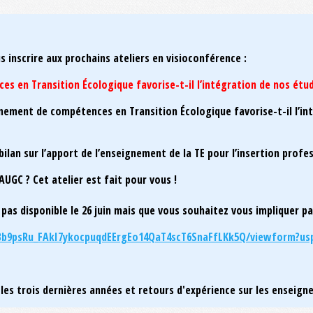
s inscrire aux prochains ateliers en visioconférence :
es en Transition Écologique favorise-t-il l’intégration de nos étu
gnement de compétences en Transition Écologique favorise-t-il l’in
 bilan sur l’apport de l’enseignement de la TE pour l’insertion prof
AUGC ? Cet atelier est fait pour vous !
 pas disponible le 26 juin mais que vous souhaitez vous impliquer pa
Bb9psRu_FAkI7ykocpuqdEErgEo14QaT4scT6SnaFfLKk5Q/viewform?usp
les trois dernières années et retours d'expérience sur les enseig