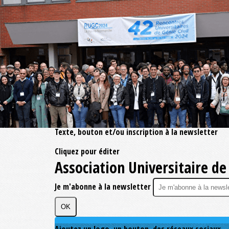
Exporter les lignes sélectionnées
Exporter toutes les colonnes
Exporter uniquement les colonnes affichées
Menu
?>
Images de la page d'accueil
Cliquez pour éditer
Texte, bouton et/ou inscription à la newsletter
Cliquez pour éditer
Association Universitaire de 
Je m'abonne à la newsletter
OK